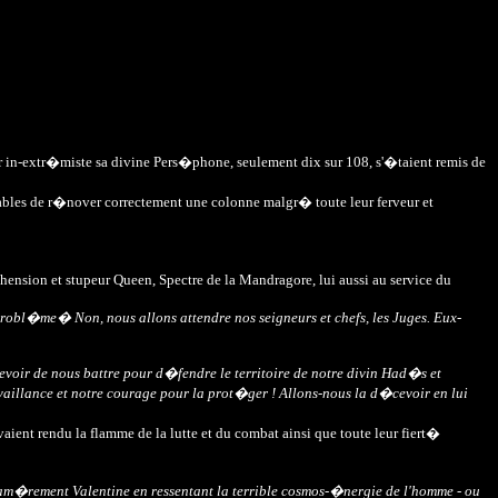
 in-extr�miste sa divine Pers�phone, seulement dix sur 108, s'�taient remis de
bles de r�nover correctement une colonne malgr� toute leur ferveur et
nsion et stupeur Queen, Spectre de la Mandragore, lui aussi au service du
probl�me� Non, nous allons attendre nos seigneurs et chefs, les Juges. Eux-
 devoir de nous battre pour d�fendre le territoire de notre divin Had�s et
aillance et notre courage pour la prot�ger ! Allons-nous la d�cevoir en lui
aient rendu la flamme de la lutte et du combat ainsi que toute leur fiert�
am�rement Valentine en ressentant la terrible cosmos-�nergie de l'homme - ou