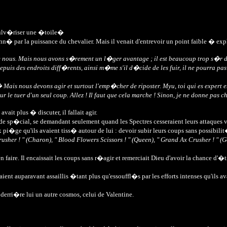
pulv�riser une �toile�
nn� par la puissance du chevalier. Mais il venait d'entrevoir un point faible � ex
e nous. Mais nous avons s�rement un l�ger avantage ; il est beaucoup trop s�r de 
puis des endroits diff�rents, ainsi m�me s'il d�cide de les fuir, il ne pourra pas
 Mais nous devons agir et surtout l'emp�cher de riposter. Myu, toi qui es expert
e tuer d'un seul coup. Allez ! Il faut que cela marche ! Sinon, je ne donne pas 
ait plus � discuter, il fallait agir.
e sp�cial, se demandant seulement quand les Spectres cesseraient leurs attaques vai
pi�ge qu'ils avaient tiss� autour de lui : devoir subir leurs coups sans possibili
her ! " (Charon), " Blood Flowers Scissors ! " (Queen), " Grand Ax Crusher ! " (Gord
ien faire. Il encaissait les coups sans r�agir et remerciait Dieu d'avoir la chance 
ent auparavant assaillis �tant plus qu'essouffl�s par les efforts intenses qu'ils 
rri�re lui un autre cosmos, celui de Valentine.