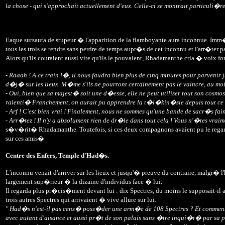
la chose - qui s'approchait actuellement d'eux. Celle-ci se montrait particul
Eaque sursauta de stupeur � l'apparition de la flamboyante aura inconnue. Imm�
tous les trois se rendre sans perdre de temps aupr�s de cet inconnu et l'arr�ter p
Alors qu'ils couraient aussi vite qu'ils le pouvaient, Rhadamanthe cria � voix 
- Raaah ! A ce train l�, il nous faudra bien plus de cinq minutes pour parveni
d�j� sur les lieux. M�me s'ils ne pourront certainement pas le vaincre, au m
- Oui, bien que sa majest� soit une d�esse, elle ne peut utiliser tout son cosm
ralenti� Franchement, on aurait pu apprendre la t�l�kin�sie depuis tout c
-
Arf ! C'est bien vrai ! Finalement, nous ne sommes qu'une bande de sacr�s fa
-
Arr�tez ! Il n'y a absolument rien de dr�le dans tout cela ! Vous n'�tes vr
s�v�rit� Rhadamanthe. Toutefois, si ces deux compagnons avaient pu le regarder a
sur ces amis�
Centre des Enfers, Temple d'Had�s.
L'inconnu venait d'arriver sur les lieux et jusqu'� preuve du contraire, malgr�
largement sup�rieur � la dizaine d'individus face � lui.
Il regarda plus pr�cis�ment devant lui : dix Spectres, du moins le supposait-il a
trois autres Spectres qui arrivaient � vive allure sur lui.
" Had�s n'est-il pas cens� poss�der une arm�e de 108 Spectres ? Et comment 
avec autant d'aisance et aussi pr�t de son palais sans �tre inqui�t� par sa