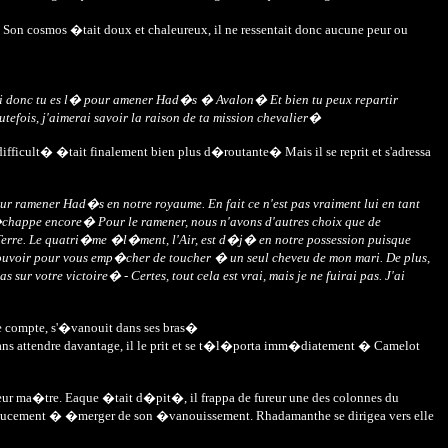
re. Son cosmos �tait doux et chaleureux, il ne ressentait donc aucune peur ou
si donc tu es l� pour amener Had�s � Avalon� Et bien tu peux repartir
tefois, j'aimerai savoir la raison de ta mission chevalier�
ifficult� �tait finalement bien plus d�routante� Mais il se reprit et s'adressa
 ramener Had�s en notre royaume. En fait ce n'est pas vraiment lui en tant
s �chappe encore� Pour le ramener, nous n'avons d'autres choix que de
Terre. Le quatri�me �l�ment, l'Air, est d�j� en notre possession puisque
 pouvoir pour vous emp�cher de toucher � un seul cheveu de mon mari. De plus,
 sur votre victoire� - Certes, tout cela est vrai, mais je ne fuirai pas. J'ai
e compte, s'�vanouit dans ses bras�
Sans attendre davantage, il le prit et se t�l�porta imm�diatement � Camelot
 leur ma�tre. Eaque �tait d�pit�, il frappa de fureur une des colonnes du
doucement � �merger de son �vanouissement. Rhadamanthe se dirigea vers elle