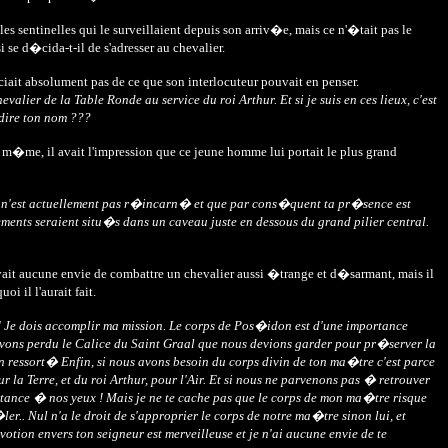
les sentinelles qui le surveillaient depuis son arriv�e, mais ce n'�tait pas le
e d�cida-t-il de s'adresser au chevalier.
ciait absolument pas de ce que son interlocuteur pouvait en penser.
er de la Table Ronde au service du roi Arthur. Et si je suis en ces lieux, c'est
dire ton nom ???
m�me, il avait l'impression que ce jeune homme lui portait le plus grand
n n'est actuellement pas r�incarn� et que par cons�quent ta pr�sence est
nts seraient situ�s dans un caveau juste en dessous du grand pilier central.
it aucune envie de combattre un chevalier aussi �trange et d�sarmant, mais il
i il l'aurait fait.
 ! Je dois accomplir ma mission. Le corps de Pos�idon est d'une importance
 avons perdu le Calice du Saint Graal que nous devions garder pour pr�server la
 ressort� Enfin, si nous avons besoin du corps divin de ton ma�tre c'est parce
 Terre, et du roi Arthur, pour l'Air. Et si nous ne parvenons pas � retrouver
rtance � nos yeux ! Mais je ne te cache pas que le corps de mon ma�tre risque
ul n'a le droit de s'approprier le corps de notre ma�tre sinon lui, et
tion envers ton seigneur est merveilleuse et je n'ai aucune envie de te