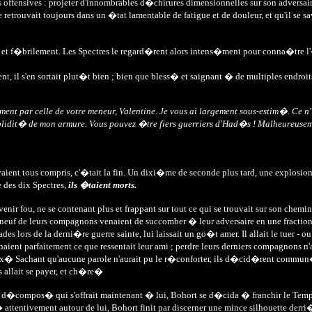
es offensives : projeter d'innombrables d�chirures dimensionnelles sur son adversa
 retrouvait toujours dans un �tat lamentable de fatigue et de douleur, et qu'il se s
t f�brilement. Les Spectres le regard�rent alors intens�ment pour conna�tre l'�
t, il s'en sortait plut�t bien ; bien que bless� et saignant � de multiples endroi
ent par celle de votre meneur, Valentine. Je vous ai largement sous-estim�. Ce n
solidit� de mon armure. Vous pouvez �tre fiers guerriers d'Had�s ! Malheureuse
aient tous compris, c'�tait la fin. Un dixi�me de seconde plus tard, une explosion 
e des dix Spectres,
ils �taient morts.
nir fou, ne se contenant plus et frappant sur tout ce qui se trouvait sur son chemin
e neuf de leurs compagnons venaient de succomber � leur adversaire en une fraction 
s lors de la derni�re guerre sainte, lui laissait un go�t amer. Il allait le tuer - ou
naient parfaitement ce que ressentait leur ami ; perdre leurs derniers compagnons
'eux� Sachant qu'aucune parole n'aurait pu le r�conforter, ils d�cid�rent commun
 allait se payer, et ch�re�
age d�compos� qui s'offrait maintenant � lui, Bohort se d�cida � franchir le Tem
entivement autour de lui, Bohort finit par discerner une mince silhouette derri�re 