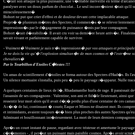
C'�tait son attaque la plus puissante, une v�ritable merveille en terme d'arcan
paralyser avec un doux parfum de chocolat... Le seul inconv�nient �tait qu'il se
miraculeusement�
Bohort ne put que crier d'effroi et de douleur devant cette implacable attaque.
Projet� � plusieurs m�tres des Spectres, il commen�a � se relever lentement e
impressionn�s par le d�gagement de puissance �mis par leur compagnon.
Bohort �tait d�stabilis�. Il avait cru voir sa derni�re heure arriv�e. Finalemen
savait vivant et parfaitement capable de survivre.
- Vraiment� Vraiment je suis tr�s impressionn� par vos attaques et principalem
Je ne dois la vie qu'� l'explosion simultan�e de mon cosmos et � l'extr�me 
chevaliers�
Par le Tourbillon d'Etoiles C�lestes !!!
Un amas de scintillement d'�toiles se forma autour des Spectres d'Had�s. Ils l'av
Un silence mortuaire s'installa, puis peu � peu le paysage r�apparut. Nulle trac
A quelques centaines de lieux de l�, Rhadamanthe hurla de rage. Il paraissait deve
l'assassin de ses compagnons : Valentine, son ami et fid�le lieutenant, ainsi qu
ressentir leur mort alors qu'il avait d�j� perdu plus d'une centaine de ces camarade
A c�t� de lui, continuant � courir, Eaque et Minos ne disaient mot. Ils compre
et intimidants, avaient toujours �t� bien plus proches des autres Spectres qu
fulminant et bouillonnant int�rieurement. La mort de leurs derniers compagnons
Apr�s un court instant de pause, regardant avec tristesse et amertume le pays
c�r�monies - , il per�ut un puissant mais paisible cosmos. Apr�s avoir scrut� att