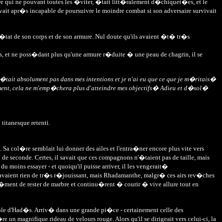
ire qui ne pouvant toutes les �viter, �tait litt�ralement d�chiquet�es, et le
avait apr�s incapable de poursuivre le moindre combat si son adversaire survivait
tat de son corps et de son armure. Nul doute qu'ils avaient �t� tr�s
ts, et ne poss�dant plus qu'une armure r�duite � une peau de chagrin, il se
'�tait absolument pas dans mes intentions et je n'ai eu que ce que je m�ritais�
ment, cela ne m'emp�chera plus d'atteindre mes objectifs� Adieu et d�sol�
titanesque retenti.
. Sa col�re semblait lui donner des ailes et l'entra�ner encore plus vite vers
de seconde. Certes, il savait que ces compagnons n'�taient pas de taille, mais
 du moins essayer - et quoiqu'il puisse arriver, il les vengerait�
 n'avaient rien de tr�s r�jouissant, mais Rhadamanthe, malgr� ces airs rev�ches
�ment de rester de marbre et continu�rent � courir � vive allure tout en
ple d'Had�s. Arriv� dans une grande pi�ce - certainement celle des
un magnifique rideau de velours rouge. Alors qu'il se dirigeait vers celui-ci, la