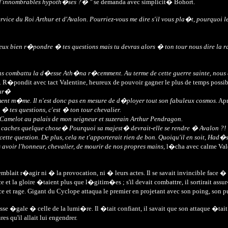
r d'innombrables hypoth�ses ?� "
se demanda avec simplicit� Bohort.
rvice du Roi Arthur et d'Avalon. Pourriez-vous me dire s'il vous pla�t, pourquoi 
 veux bien r�pondre � tes questions mais tu devras alors � ton tour nous dire la r
ons combattu la d�esse Ath�na r�cemment. Au terme de cette guerre sainte, nous a
.
R�pondit avec tact Valentine, heureux de pouvoir gagner le plus de temps possib
eur�
ent m�me. Il n'est donc pas en mesure de d�ployer tout son fabuleux cosmos.
Apr
tes questions, c'est � ton tour chevalier.
 Camelot au palais de mon seigneur et suzerain Arthur Pendragon.
ous caches quelque chose� Pourquoi sa majest� devrait-elle se rendre � Avalon ?!
tte question. De plus, cela ne t'apporterait rien de bon. Quoiqu'il en soit, Had�s
s avoir l'honneur, chevalier, de mourir de nos propres mains,
l�cha avec calme Valen
emblait r�agir ni � la provocation, ni � leurs actes. Il se savait invincible face � 
 et la gloire �taient plus que l�gitim�es ; s'il devait combattre, il sortirait ass
e et rage. Gigant du Cyclope attaqua le premier en projetant avec son poing, son p
sse �gale � celle de la lumi�re. Il �tait confiant, il savait que son attaque �tait p
s qu'il allait lui engendrer.