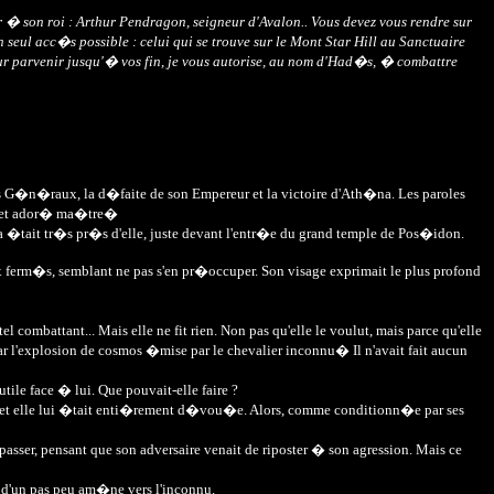
 � son roi : Arthur Pendragon, seigneur d'Avalon.. Vous devez vous rendre sur
seul acc�s possible : celui qui se trouve sur le Mont Star Hill au Sanctuaire
r parvenir jusqu'� vos fin, je vous autorise, au nom d'Had�s, � combattre
des G�n�raux, la d�faite de son Empereur et la victoire d'Ath�na. Les paroles
eux et ador� ma�tre�
aura �tait tr�s pr�s d'elle, juste devant l'entr�e du grand temple de Pos�idon.
ux ferm�s, semblant ne pas s'en pr�occuper. Son visage exprimait le plus profond
ombattant... Mais elle ne fit rien. Non pas qu'elle le voulut, mais parce qu'elle
ar l'explosion de cosmos �mise par le chevalier inconnu� Il n'avait fait aucun
le face � lui. Que pouvait-elle faire ?
ait et elle lui �tait enti�rement d�vou�e. Alors, comme conditionn�e par ses
sser, pensant que son adversaire venait de riposter � son agression. Mais ce
r d'un pas peu am�ne vers l'inconnu.