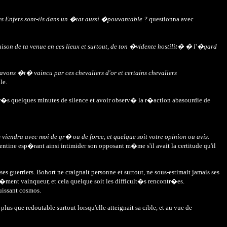
les Enfers sont-ils dans un �tat aussi �pouvantable ?
questionna avec
aison de ta venue en ces lieux et surtout, de ton �vidente hostilit� � l'�gard
vons �t� vaincu par ces chevaliers d'or et certains chevaliers
le.
�s quelques minutes de silence et avoir observ� la r�action abasourdie de
 viendra avec moi de gr� ou de force, et quelque soit votre opinion ou avis.
tine esp�rant ainsi intimider son opposant m�me s'il avait la certitude qu'il
ses guerriers. Bohort ne craignait personne et surtout, ne sous-estimait jamais ses
ur�ment vainqueur, et cela quelque soit les difficult�s rencontr�es.
uissant cosmos.
lus que redoutable surtout lorsqu'elle atteignait sa cible, et au vue de