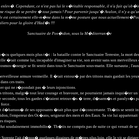
nlev�. Cependant, ce n'est pas lui le v�ritable responsable, il n'a fait qu'ob�ir
risque de se perdre � tout jamais ! Pour parvenir jusqu'� Avalon, il n'y a qu'un 
elle est certainement elle-m�me dans la m�me posture que nous actuellement�Pou
liers pour la gloire d'Had�s !!!
Sanctuaire de Pos�idon, sous la M�diterran�e
v�cu quelques mois plus t�t : la bataille contre le Sanctuaire Terrestre, la mort 
nd, elle �tait comme lui, incapable d'imaginer sa vie, son avenir sans son merveill
 cosmos-�nergie se fit sentir dans tous le Sanctuaire sous-marin. Elle sursauta ; l'
rveilleuse armure vermeille. Il �tait entour� par des tritons mais gardait les ye
ns ces traits.
er qui ne r�pondait pas � leurs injonctions.
itons, malgr� tout leur courage et bravoure, ne pourraient jamais inqui�ter un tel c
n de seconde, tous les gardes s'�taient retrouv�s � terre, d�sarm�s et paralys�s p
force.
 d�barrass� de ses opposants �tait plus que d�concertante. Th�tis se sentit inuti
s�idon, l'empereur des Oc�ans, seigneur des mers et des Eaux. Sa vie lui apparten
es risques.
t soudainement immobilis�. Th�tis ne compris pas de suite ce qui venait de se pa
 Sorente l'ait d�pos� quelques dizaines de m�tres plus loin, elle le vit se dirige