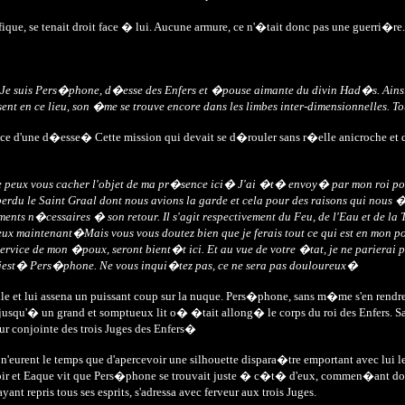
gnifique, se tenait droit face � lui. Aucune armure, ce n'�tait donc pas une guerri�
� Je suis Pers�phone, d�esse des Enfers et �pouse aimante du divin Had�s. Ain
nt en ce lieu, son �me se trouve encore dans les limbes inter-dimensionnelles. Tou
face d'une d�esse� Cette mission qui devait se d�rouler sans r�elle anicroche et d
peux vous cacher l'objet de ma pr�sence ici� J'ai �t� envoy� par mon roi pour
perdu le Saint Graal dont nous avions la garde et cela pour des raisons qui nou
 n�cessaires � son retour. Il s'agit respectivement du Feu, de l'Eau et de la 
mieux maintenant�Mais vous vous doutez bien que je ferais tout ce qui est en mon
service de mon �poux, seront bient�t ici. Et au vue de votre �tat, je ne parierai pas
ajest� Pers�phone. Ne vous inqui�tez pas, ce ne sera pas douloureux�
e et lui assena un puissant coup sur la nuque. Pers�phone, sans m�me s'en rendr
jusqu'� un grand et somptueux lit o� �tait allong� le corps du roi des Enfers. 
eur conjointe des trois Juges des Enfers�
s n'eurent le temps que d'apercevoir une silhouette dispara�tre emportant avec lui
noir et Eaque vit que Pers�phone se trouvait juste � c�t� d'eux, commen�ant 
nt repris tous ses esprits, s'adressa avec ferveur aux trois Juges.