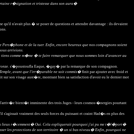
rtaine r�signation et tristesse dans son aura�
u'il n'avait plus � se poser de questions et attendre davantage : ils devaient
ons.
 de Pers�phone et de la tuer. Enfin, encore heureux que nos compagnons soient
ous arrivions.
is je tiens comme m�me � te faire remarquer que nous sommes loin d'avancer au
ronze.
s'�poustoufla Eaque, �gay� par la remarque de son compagnon.
 Temple, avant que l'irr�parable ne soit commis�
finit par ajouter avec froid et
sur son visage aust�re, montrant bien sa satisfaction d'avoir eu le dernier mot
 l'arriv�e bient�t imminente des trois Juges - leurs cosmos-�nergies pourtant
il s'agissait vraiment des seuls forces du puissant et craint Had�s en plus des
 ces lieux r�cemment� Oui. Cela expliquerait pourquoi j'ai pu me t�l�port�
r les protections de son territoire � un si bas niveau� Enfin, pourquoi ne