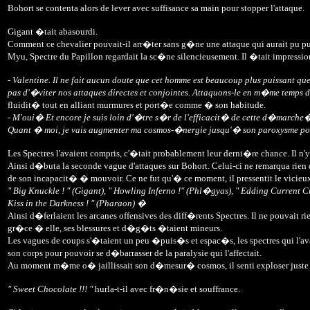
Bohort se contenta alors de lever avec suffisance sa main pour stopper l'attaque.
Gigant �tait abasourdi.
Comment ce chevalier pouvait-il arr�ter sans g�ne une attaque qui aurait pu 
Myu, Spectre du Papillon regardait la sc�ne silencieusement. Il �tait impressio
-
Valentine. Il ne fait aucun doute que cet homme est beaucoup plus puissant qu
pas d'�viter nos attaques directes et conjointes. Attaquons-le en m�me temps de
fluidit� tout en alliant murmures et port�e comme � son habitude.
- M'oui� Et encore je suis loin d'�tre s�r de l'efficacit� de cette d�marche�
Quant � moi, je vais augmenter ma cosmos-�nergie jusqu'� son paroxysme pour l
Les Spectres l'avaient compris, c'�tait probablement leur derni�re chance. Il n'y av
Ainsi d�buta la seconde vague d'attaques sur Bohort. Celui-ci ne remarqua rien d
de son incapacit� � mouvoir. Ce ne fut qu'� ce moment, il pressentit le vicieux 
" Big Knuckle ! " (Gigant), " Howling Inferno !" (Phl�gyas), " Edding Current Crus
Kiss in the Darkness ! " (Pharaon) �
Ainsi d�ferlaient les arcanes offensives des diff�rents Spectres. Il ne pouvait r
gr�ce � elle, ses blessures et d�g�ts �taient mineurs.
Les vagues de coups s'�taient un peu �puis�s et espac�s, les spectres qui l'avai
son corps pour pouvoir se d�barrasser de la paralysie qui l'affectait.
Au moment m�me o� jaillissait son d�mesur� cosmos, il senti exploser juste de
" Sweet Chocolate !!! "
hurla-t-il avec fr�n�sie et souffrance.