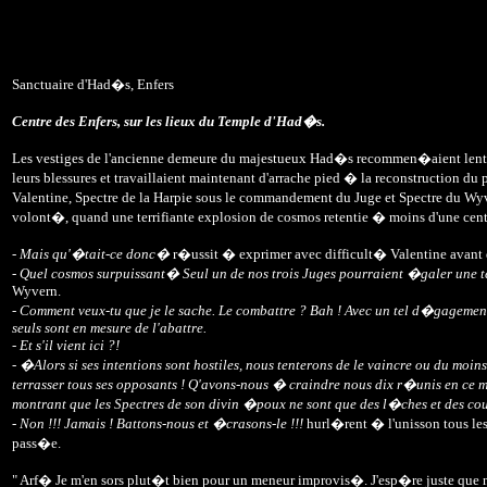
Sanctuaire d'Had�s, Enfers
Centre des Enfers, sur les lieux du Temple d'Had�s.
Les vestiges de l'ancienne demeure du majestueux Had�s recommen�aient lenteme
leurs blessures et travaillaient maintenant d'arrache pied � la reconstruction du 
Valentine, Spectre de la Harpie sous le commandement du Juge et Spectre du W
volont�, quand une terrifiante explosion de cosmos retentie � moins d'une cen
-
Mais qu'�tait-ce donc�
r�ussit � exprimer avec difficult� Valentine avant d
-
Quel cosmos surpuissant� Seul un de nos trois Juges pourraient �galer une 
Wyvern.
-
Comment veux-tu que je le sache. Le combattre ? Bah ! Avec un tel d�gagement 
seuls sont en mesure de l'abattre.
- Et s'il vient ici ?!
- �Alors si ses intentions sont hostiles, nous tenterons de le vaincre ou du moi
terrasser tous ses opposants ! Q'avons-nous � craindre nous dix r�unis en ce 
montrant que les Spectres de son divin �poux ne sont que des l�ches et des cou
- Non !!! Jamais ! Battons-nous et �crasons-le !!!
hurl�rent � l'unisson tous les 
pass�e.
" Arf� Je m'en sors plut�t bien pour un meneur improvis�. J'esp�re juste que n