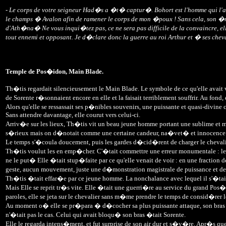
- Le corps de votre seigneur Had�s a �t� captur�. Bohort est l'homme qui l'a e
le champs � Avalon afin de ramener le corps de mon �poux ! Sans cela, son �me 
d'Ath�na� Ne vous inqui�tez pas, ce ne sera pas difficile de la convaincre, 
tout ennemi et opposant. Je d�clare donc la guerre au roi Arthur et � ses cheva
Temple de Pos�idon, Main Blade.
Th�tis regardait silencieusement le Main Blade. Le symbole de ce qu'elle avait 
de Sorente r�sonnaient encore en elle et la faisait terriblement souffrir. Au fo
Alors qu'elle se ressassait ses p�nibles souvenirs, une puissante et quasi-divine
Sans attendre davantage, elle courut vers celui-ci.
Arriv�e sur les lieux, Th�tis vit un beau jeune homme portant une sublime et me
s�rieux mais on d�notait comme une certaine candeur, na�vet� et innocence da
Le temps s'�coula doucement, puis les gardes d�cid�rent de charger le chevali
Th�tis voulut les en emp�cher. C'�tait commettre une erreur monumentale : les tr
ne le put� Elle �tait stup�faite par ce qu'elle venait de voir : en une fractio
geste, aucun mouvement, juste une d�monstration magistrale de puissance et de 
Th�tis �tait effar�e par ce jeune homme. La nonchalance avec lequel il s'�tait
Mais Elle se reprit tr�s vite. Elle �tait une guerri�re au service du grand Po
paroles, elle se jeta sur le chevalier sans m�me prendre le temps de consid�rer l
Au moment o� elle se pr�para � d�cocher sa plus puissante attaque, son bras fu
n'�tait pas le cas. Celui qui avait bloqu� son bras �tait Sorente.
Elle le regarda intens�ment, et fut surprise de son air dur et s�v�re. Apr�s que