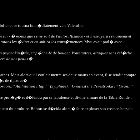
ploiter et se tourna imm�diatement vers Valentine.
lui - � moins que ce ne soit de l'autosuffisance - et n'essayera certainement
 toutes les �viter et en subira les cons�quences.
Myu avait parl� avec
 en psychokin�sie, emp�che-le de bouger. Vous autres, attaquez sans rel�che.
chers de nos peaux�
nes. Mais alors qu'il voulait mettre ses deux mains en avant, il se rendit compte
t�s de ripostes�
on), " Anihilation Flap ! " (Sylphide), " Greatest the Perestroika ! " (Yvan), "
d'�tre prot�g� et d�fendu par sa fabuleuse et divine armure de la Table Ronde ;
avaient du produire. Bohort se d�cida alors � faire exploser son cosmos hors de