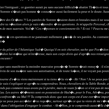
r l'intriguait ; ce guerrier aurait pu sans aucune difficult� abattre Th�tis et tous 
rente n'�tait pas homme � conna�tre aussi facilement la peur et le doute. Aussi s
ma�tre des Oc�ans ?!
Les paroles de Sorente �taient dures et brutales mais il ne sou
ta r�action alors je vais r�pondre � tes questions. Je m'appelle Perceval, chevali
e mon suzerain. Voil� ! Ces r�ponses te conviennent-ils ? Et toi ? Peux-tu me 
ne � ces questions et ne paraissait nullement g�n� de ses paroles. Au contraire 
ait�
 du pilier de l'Atlantique Sud� Quoiqu'il en soit chevalier, sache que Pos�ido
don lui-m�me qui m'int�resse, mais son corps divin qui d'apr�s nos renseigneme
 excuses !
ique sans manifester la moindre mauvaise pens�e� Sorente �tait ennuy� : il n'ava
ivin de son ma�tre sans son autorisation, et de toute fa�on, il ne voyait pas pourquo
tourne d'o� tu viens maintenant si tu tiens � la vie� - Ah ! Non ! Je ne peux pas
 je vais t'expliquer et apr�s tu comprendras. Nous, chevaliers de la Table Ronde,
nds pas comment nous avons pu le perdre, mais de toute fa�on ce n'est pas de mon
. Les autres �l�ments sont en possession de Had�s, pour le Feu, Ath�na, pour la
era confront�e au Mal !!! Tu comprends donc que son corps est d'une extr�me impo
eux pas acc�der � ta requ�te, surtout apr�s ce que tu viens de me r�v�ler.. N
rai dans l'obligation d'engager le combat. - Ah�Non, je te comprends aussi�Ta d�vo