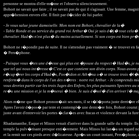
personne se montra d'elle-m�me et l'observa silencieusement.
Bohort ne savait que faire ; il ne savait pas de qui il s'agissait. Une femme, ma
appr�hension envers elle. Il finit par d�cider de lui parler.
- Je vous salue jeune damoiselle. Mon nom est Bohort, chevalier de la�
- Table Ronde et au service du grand roi Arthur� Oui je sais d�j� tout cela
chevalier. Had�s n'est plus� du moins actuellement. Si son corps est bien pr�se
Bohort ne r�pondit pas de suite. Il ne s'attendait pas vraiment � se trouver en 
� Pers�phone.
- Puisque vous �tes une d�esse qui plus est �pouse du respect� Had�s, je ne 
que tel qui nous int�resse� C'est ce que contient son divin corps. Nous avons 
r�cup�rer les corps d'Had�s, Pos�idon et Ath�na o� se trouve trois �l�ments
renferm� dans le corps de l'un des n�tres : notre roi Arthur. - Je comprends 
vous devriez partir car les trois Juges des Enfers, les plus puissants Spectres au 
re�u une mission et je la m�nerai � bien. Je suis d�sol� d'en arriver l� m
Alors m�me que Bohort pronon�ait ses mots, il se t�l�porta juste derri�re ell
Apres l'avoir d�pos� par terre et contempl� une derni�re fois, Bohort courut 
juste avant d'entrevoir les portes �clat�es avec fracas et violence devant la fur
Rhadamanthe, Eaque et Minos venait d'arriver dans la grande salle du temple. Il
temple la pulv�risant presque enti�rement. Mais Minos lui lan�a un regard 
et la remit sur ces pieds avec d�licatesse. Apr�s un court instant, Pers�phone, aya