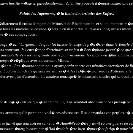
i�rement hostile m�me si, paradoxalement, Valentine pouvait d�noter comme une ce
Palais des Jugements, � la limite du territoire des Enfers.
diatement il croisa le regard de Minos et de Rhadamanthe, et sut au moment m�me q
ar tous les moyens, sa cosmos-�nergie en disant d'ailleurs assez long sur ses intenti
forte � ces compagnons :
r jusqu'� lui ! Largement de quoi lui laisser le temps de p�n�trer dans le Temple
oins pourront-ils l'emp�cher d'atteindre sa majest� Pers�phone jusqu'� ce que n
os puisqu'elle s'en sert en grande partie pour maintenir les Enfers en �tat. Et pu
e temps�
r�pliqua avec amusement Minos.
in�ants ! Pas �tonnant que nous ayons perdu contre ces minables chevaliers de B
aiment qu'une bande de gamins immatures� Allez ! D�p�chons-nous d'atteindre le
vec plus d'attention, ils auraient remarqu� le minuscule sourire qui se dessinait 
 l'hostilit� �vidente qui �manait de lui, il ne semblait absolument pas press� par
ux armures qu'ils portaient, voil� ses adversaires. Il se demanda avec perplexit� s'
se fait-il que tout soit en ruine ici� Hum�Peut-�tre y a-t-il eu une guerre en
 puissante �nergie cosmique�Had�s doit �tre bien �puis� et fatigu� pour laisse