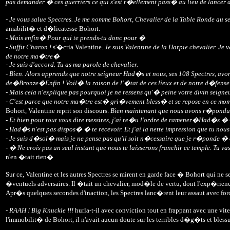
pas demander � ces guerriers ce qui s'est r�ellement pass� au lieu de lance
-
Je vous salue Spectres. Je me nomme Bohort, Chevalier de la Table Ronde au se
amabilit� et d�licatesse Bohort.
-
Mais enfin� Pour qui te prends-tu donc pour �
- Suffit Charon !
s'�cria Valentine.
Je suis Valentine de la Harpie chevalier. Je
de notre ma�tre�
- Je suis d'accord. Tu as ma parole de chevalier.
- Bien. Alors apprends que notre seigneur Had�s et nous, ses 108 Spectres, av
de�Bronze�Enfin ! Voil� la raison de l'�tat de ces lieux et de notre d�fense
-
Mais cela n'explique pas pourquoi je ne ressens qu'� peine votre divin seign
- C'est parce que notre ma�tre est� gri�vement bless� et se repose en ce mom
Bohort, Valentine reprit son discours.
Bien maintenant que nous avons r�pondu � 
- Et bien pour tout vous dire messires, j'ai re�u l'ordre de ramener�Had�s �
- Had�s n'est pas dispos� � te recevoir. Et j'ai la nette impression que tu n
- Je suis d�sol� mais je ne pense pas qu'il soit n�cessaire que je r�ponde � ce
- � Ne crois pas un seul instant que nous te laisserons franchir ce temple. Tu va
n'en �tait rien�
Sur ce, Valentine et les autres Spectres se mirent en garde face � Bohort qui ne s
�ventuels adversaires. Il �tait un chevalier, mod�le de vertu, dont l'exp�rience
Apr�s quelques secondes d'inaction, les Spectres lanc�rent leur assaut avec forc
-
RAAH ! Big Knuckle !!!
hurla-t-il avec conviction tout en frappant avec une vite
l'immobilit� de Bohort, il n'avait aucun doute sur les terribles d�g�ts et blessure