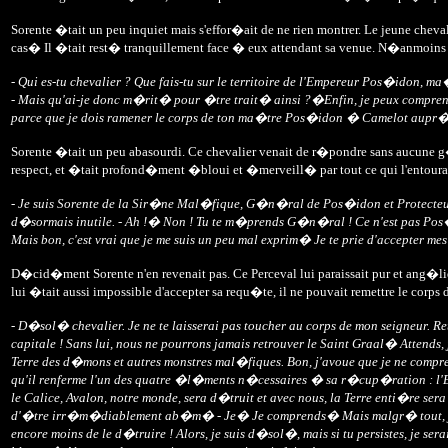
Sorente �tait un peu inquiet mais s'effor�ait de ne rien montrer. Le jeune chevalie
cas� Il �tait rest� tranquillement face � eux attendant sa venue. N�anmoins So
- Qui es-tu chevalier ? Que fais-tu sur le territoire de l'Empereur Pos�idon, 
- Mais qu'ai-je donc m�rit� pour �tre trait� ainsi ?�Enfin, je peux comprendre 
parce que je dois ramener le corps de ton ma�tre Pos�idon � Camelot aupr�s d
Sorente �tait un peu abasourdi. Ce chevalier venait de r�pondre sans aucune g�
respect, et �tait profond�ment �bloui et �merveill� par tout ce qui l'entour
- Je suis Sorente de la Sir�ne Mal�fique, G�n�ral de Pos�idon et Protecteur
d�sormais inutile. - Ah !� Non ! Tu te m�prends G�n�ral ! Ce n'est pas Pos�i
Mais bon, c'est vrai que je me suis un peu mal exprim� Je te prie d'accepter mes
D�cid�ment Sorente n'en revenait pas. Ce Perceval lui paraissait pur et ang�l
lui �tait aussi impossible d'accepter sa requ�te, il ne pouvait remettre le corps d
- D�sol� chevalier. Je ne te laisserai pas toucher au corps de mon seigneur. Re
capitale ! Sans lui, nous ne pourrons jamais retrouver le Saint Graal� Attends,
Terre des d�mons et autres monstres mal�fiques. Bon, j'avoue que je ne compre
qu'il renferme l'un des quatre �l�ments n�cessaires � sa r�cup�ration : l'Eau
le Calice, Avalon, notre monde, sera d�truit et avec nous, la Terre enti�re s
d'�tre irr�m�diablement ab�m� - Je� Je comprends� Mais malgr� tout, je ne p
encore moins de le d�truire ! Alors, je suis d�sol�, mais si tu persistes, je se