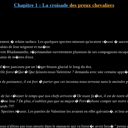
Chapitre 1 : La croisade
des preux chevaliers
nt � refaire surface. Les quelques spectres mineurs qu'avaient r�ussi � sauver
palais de leur seigneur et ma�tre.
yvern Rhadamanthe, r�primandait ouvertement plusieurs de ses compagnons incapa
taine de m�tres d'eux.
'�tre parcouru par un l�ger frisson glacial le long du dos.
telle force�Que� Que faisons-nous Valentine ?
demanda avec une certaine appr�he
de puissance, il est fort � parier que cet inconnu nous terrasse sans le moindre 
ns de lui r�sister le temps que nos chefs arrivent� De toute fa�on, il est de notre
m�me lieu ? De plus, n'oubliez pas que sa majest� Pers�phone compte sur notre v
ards ?!!!
Spectres r�unis. Les paroles de Valentine les avaient en effet galvanis�, et leur av
ous n'allons pas tous mourir dans le massacre qui va bient�t avoir lieu� "
pensa 