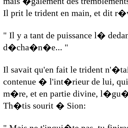
mais �galement des tremblements 
Il prit le trident en main, et dit 
" Il y a tant de puissance l� deda
d�cha�n�e... "
Il savait qu'en fait le trident n'�t
contenue � l'int�rieur de lui, qu
m�re, et en partie divine, l�gu�
Th�tis sourit � Sion:
" Mais ne t'inqui�te pas, tu finiras