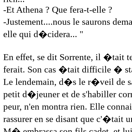
-Et Athena ? Que fera-t-elle ?
-Justement....nous le saurons dema
elle qui d�cidera... "
En effet, se dit Sorrente, il �tait
ferait. Son cas �tait difficile � sta
Le lendemain, d�s le r�veil de sa
petit d�jeuner et de s'habiller co
peur, n'en montra rien. Elle connai
rassurer en se disant que c'�tait 
M� embrassa son fils cadet, et lui 