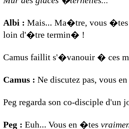
Mur des glaces �ternelles...
Albi :
Mais... Ma�tre, vous �tes 
loin d'�tre termin� !
Camus faillit s'�vanouir � ces mot
Camus :
Ne discutez pas, vous en 
Peg regarda son co-disciple d'un j
Peg :
Euh... Vous en �tes
vraimen