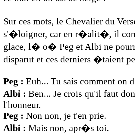
Sur ces mots, le Chevalier du Ver
s'�loigner, car en r�alit�, il co
glace, l� o� Peg et Albi ne pourr
disparut et ces derniers �taient p
Peg :
Euh... Tu sais comment on do
Albi :
Ben... Je crois qu'il faut do
l'honneur.
Peg :
Non non, je t'en prie.
Albi :
Mais non, apr�s toi.