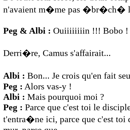
n'avaient m�me pas �br�ch� le 
Peg & Albi :
Ouiiiiiiiin !!! Bobo !
Derri�re, Camus s'affairait...
Albi :
Bon... Je crois qu'en fait se
Peg :
Alors vas-y !
Albi :
Mais pourquoi moi ?
Peg :
Parce que c'est toi le discipl
t'entra�ne ici, parce que c'est to
mur, parce que...