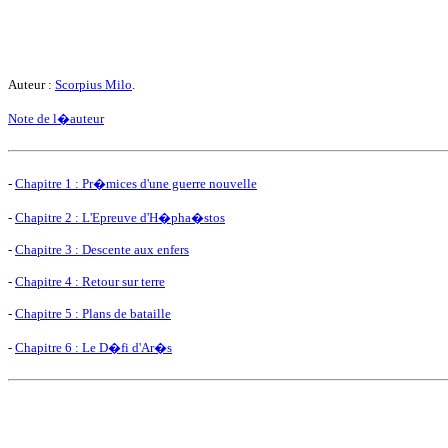
Auteur :
Scorpius Milo
.
Note de l�auteur
-
Chapitre 1 : Pr�mices d'une guerre nouvelle
-
Chapitre 2 : L'Epreuve d'H�pha�stos
-
Chapitre 3 : Descente aux enfers
-
Chapitre 4 : Retour sur terre
-
Chapitre 5 : Plans de bataille
-
Chapitre 6 : Le D�fi d'Ar�s