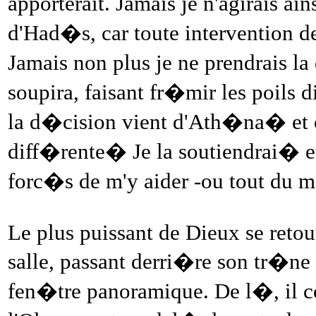
apporterait. Jamais je n'agirais ain
d'Had�s, car toute intervention d
Jamais non plus je ne prendrais l
soupira, faisant fr�mir les poils di
la d�cision vient d'Ath�na� et c
diff�rente� Je la soutiendrai� et
forc�s de m'y aider -ou tout du m
Le plus puissant de Dieux se retour
salle, passant derri�re son tr�n
fen�tre panoramique. De l�, il c