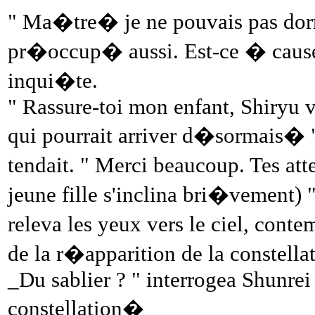
" Ma�tre� je ne pouvais pas dor
pr�occup� aussi. Est-ce � cause 
inqui�te.
" Rassure-toi mon enfant, Shiryu va
qui pourrait arriver d�sormais� " I
tendait. " Merci beaucoup. Tes a
jeune fille s'inclina bri�vement)
releva les yeux vers le ciel, conte
de la r�apparition de la constell
_Du sablier ? " interrogea Shunrei 
constellation�