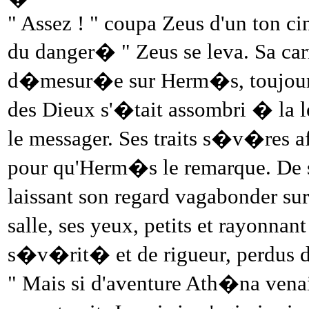
" Assez ! " coupa Zeus d'un ton cin
du danger� " Zeus se leva. Sa car
d�mesur�e sur Herm�s, toujours 
des Dieux s'�tait assombri � la l
le messager. Ses traits s�v�res af
pour qu'Herm�s le remarque. De s
laissant son regard vagabonder su
salle, ses yeux, petits et rayonnan
s�v�rit� et de rigueur, perdus d
" Mais si d'aventure Ath�na venait