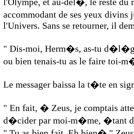
l'Olympe, et au-del�, le reste du
accommodant de ses yeux divins jus
l'Univers. Sans se retourner, il d
" Dis-moi, Herm�s, as-tu d�l�gu�
ou bien tenais-tu as le faire toi-
Le messager baissa la t�te en si
" En fait, � Zeus, je comptais att
d�cider par moi-m�me, �tant do
" Tu as bien fait. Eh bien� " Zeus