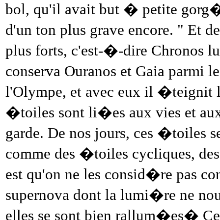
bol, qu'il avait but � petite gorg�
d'un ton plus grave encore. " Et d
plus forts, c'est-�-dire Chronos l
conserva Ouranos et Gaia parmi l
l'Olympe, et avec eux il �teignit l
�toiles sont li�es aux vies et a
garde. De nos jours, ces �toiles 
comme des �toiles cycliques, des
est qu'on ne les consid�re pas c
supernova dont la lumi�re ne nou
elles se sont bien rallum�es� Ce 