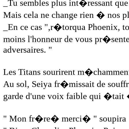
_Tu sembles plus int�ressant qu
Mais cela ne change rien � nos pla
_En ce cas ",r�torqua Phoenix, to
moins l'honneur de vous pr�sente
adversaires. "
Les Titans sourirent m�chammen
Au sol, Seiya fr�missait de souffra
garde d'une voix faible qui �tait 
" Mon fr�re� merci� " soupira 