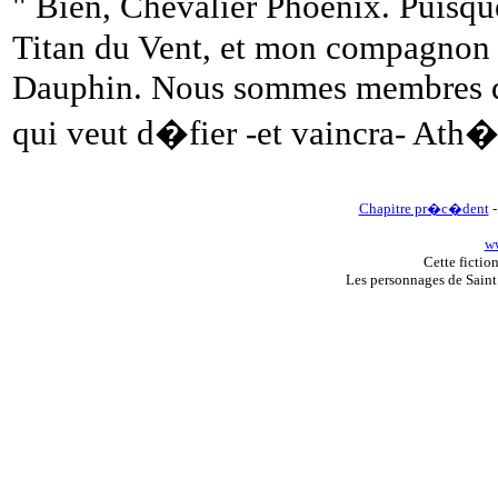
" Bien, Chevalier Phoenix. Puisq
Titan du Vent, et mon compagnon s'
Dauphin. Nous sommes membres de
qui veut d�fier -et vaincra- Ath�
Chapitre pr�c�dent
ww
Cette fictio
Les personnages de Sain