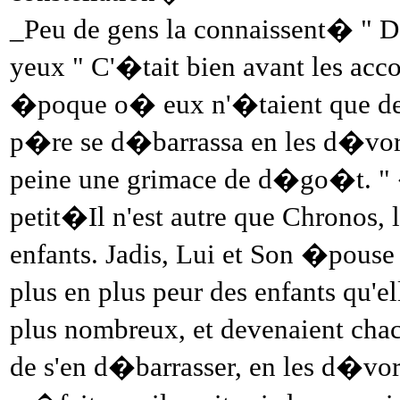
_Peu de gens la connaissent� " Doh
yeux " C'�tait bien avant les acco
�poque o� eux n'�taient que des
p�re se d�barrassa en les d�vor
peine une grimace de d�go�t. "
petit�Il n'est autre que Chronos, 
enfants. Jadis, Lui et Son �pouse 
plus en plus peur des enfants qu'el
plus nombreux, et devenaient cha
de s'en d�barrasser, en les d�vor