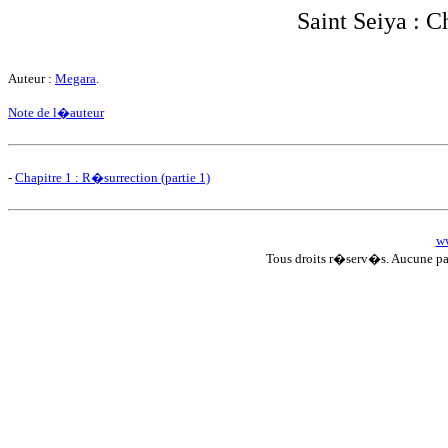
Saint Seiya : C
Auteur :
Megara
.
Note de l�auteur
-
Chapitre 1 : R�surrection (partie 1)
ww
Tous droits r�serv�s. Aucune p