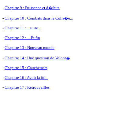
-
Chapitre 9 : Puissance et d�faite
-
Chapitre 10 : Combats dans le Colis�e...
-
Chapitre 11 : ...suite...
-
Chapitre 12 : ... Et fin
-
Chapitre 13 : Nouveau monde
-
Chapitre 14 : Une question de Volont�
-
Chapitre 15 : Cauchemars
-
Chapitre 16 : Avoir la foi...
-
Chapitre 17 : Retrouvailles