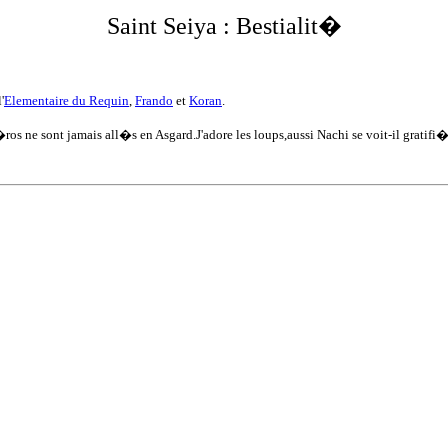
Saint Seiya :
Bestialit�
l'
Elementaire du Requin
,
Frando
et
Koran
.
os ne sont jamais all�s en Asgard.J'adore les loups,aussi Nachi se voit-il gratifi