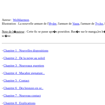
Auteur :
Wolfdaemon
.
Illustration : La nouvelle armure de l'
Hydre
, l'armure de
Vasra
, l'armure de
Tycho
, 
Note de l�auteur
: Cette fic se passe apr�s poseidon. Bas�e sur le manga,les h�r
sc�ne.
-
Chapitre 1 : Nouvelles dispositions
-
Chapitre 2 : De la neige au soleil
-
Chapitre 3 : Nouveaux guerriers
-
Chapitre 4 : Macabre signature...
-
Chapitre 5 : Contact
-
Chapitre 6 : Des bronzes en or...
-
Chapitre 7 : Nouveau contact
-
Chapitre 8 : Explications