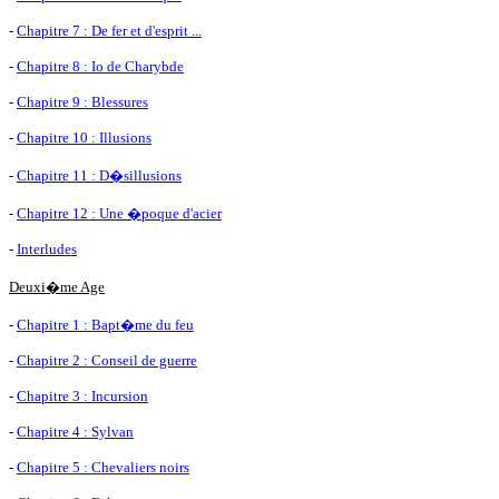
-
Chapitre 7 : De fer et d'esprit ...
-
Chapitre 8 : Io de Charybde
-
Chapitre 9 : Blessures
-
Chapitre 10 : Illusions
-
Chapitre 11 : D�sillusions
-
Chapitre 12 : Une �poque d'acier
-
Interludes
Deuxi�me Age
-
Chapitre 1 : Bapt�me du feu
-
Chapitre 2 : Conseil de guerre
-
Chapitre 3 : Incursion
-
Chapitre 4 : Sylvan
-
Chapitre 5 : Chevaliers noirs