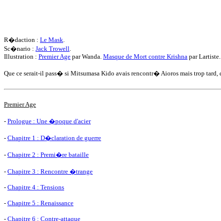
R�daction :
Le Mask
.
Sc�nario :
Jack Trowell
.
Illustration :
Premier Age
par Wanda.
Masque de Mort contre Krishna
par Lartiste.
Que ce serait-il pass� si Mitsumasa Kido avais rencontr� Aioros mais trop tard, 
Premier Age
-
Prologue : Une �poque d'acier
-
Chapitre 1 : D�claration de guerre
-
Chapitre 2 : Premi�re bataille
-
Chapitre 3 : Rencontre �trange
-
Chapitre 4 : Tensions
-
Chapitre 5 : Renaissance
-
Chapitre 6 : Contre-attaque