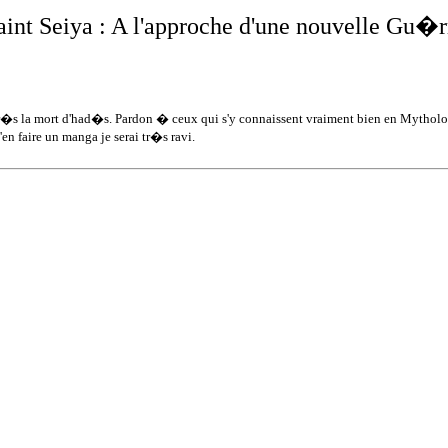
aint Seiya : A l'approche
d'une nouvelle Gu�r
�s la mort d'had�s. Pardon � ceux qui s'y connaissent vraiment bien en Mythologie
en faire un manga je serai tr�s ravi.