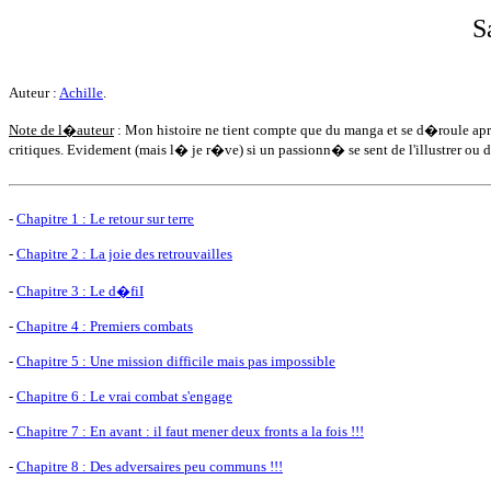
S
Auteur :
Achille
.
Note de l�auteur
: Mon histoire ne tient compte que du manga et se d�roule apr
critiques. Evidement (mais l� je r�ve) si un passionn� se sent de l'illustrer ou d'
-
Chapitre 1 : Le retour sur terre
-
Chapitre 2 : La joie des retrouvailles
-
Chapitre 3 : Le d�fiI
-
Chapitre 4 : Premiers combats
-
Chapitre 5 : Une mission difficile mais pas impossible
-
Chapitre 6 : Le vrai combat s'engage
-
Chapitre 7 : En avant : il faut mener deux fronts a la fois !!!
-
Chapitre 8 : Des adversaires peu communs !!!