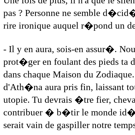
Une fois de plus, il n'a que le sil
pas ? Personne ne semble d�cid�
rire ironique auquel r�pond un de
- Il y en aura, sois-en assur�. No
prot�ger en foulant des pieds ta 
dans chaque Maison du Zodiaque. 
d'Ath�na aura pris fin, laissant 
utopie. Tu devrais �tre fier, chev
contribuer � b�tir le monde id�a
serait vain de gaspiller notre temp