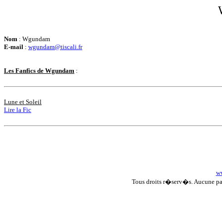
Nom
: Wgundam
E-mail
:
wgundam@tiscali.fr
Les Fanfics de Wgundam
:
Lune et Soleil
Lire la Fic
ww
Tous droits r�serv�s. Aucune p