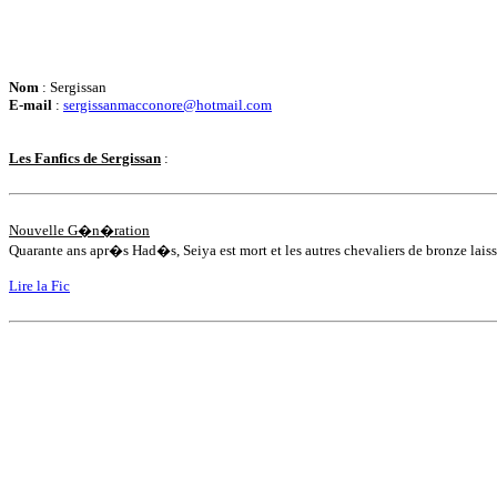
Nom
: Sergissan
E-mail
:
sergissanmacconore@hotmail.com
Les Fanfics de Sergissan
:
Nouvelle G�n�ration
Quarante ans apr�s Had�s, Seiya est mort et les autres chevaliers de bronze la
Lire la Fic