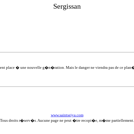
Sergis
san
issent place � une nouvelle g�n�ration. Mais le danger ne viendra pas de ce plan
www.saintseiya.com
Tous droits r�serv�s. Aucune page ne peut �tre recopi�e, m�me partiellement.