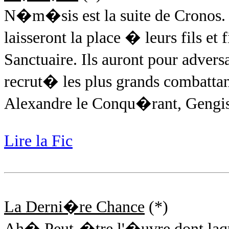
N�m�sis est la suite de Cronos. 
laisseront la place � leurs fils et
Sanctuaire. Ils auront pour adver
recrut� les plus grands combattants
Alexandre le Conqu�rant, Geng
Lire la Fic
La Derni�re Chance
(*)
Ah� Peut-�tre l'�uvre dont laquell