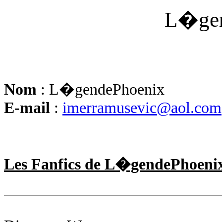
L�ge
Nom
: L�gendePhoenix
E-mail
:
imerramusevic@aol.com
Les Fanfics de L�gendePhoeni