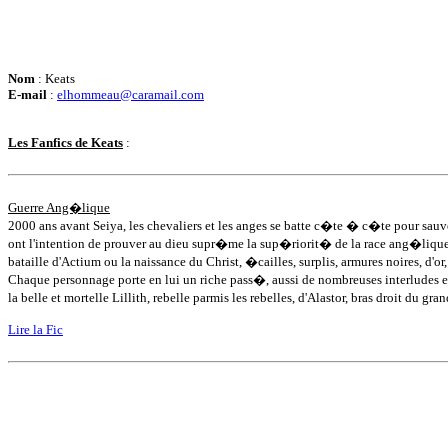
Nom
: Keats
E-mail
:
elhommeau@caramail.com
Les Fanfics de Keats
:
Guerre Ang�lique
2000 ans avant Seiya, les chevaliers et les anges se batte c�te � c�te pour sau
ont l'intention de prouver au dieu supr�me la sup�riorit� de la race ang�li
bataille d'Actium ou la naissance du Christ, �cailles, surplis, armures noires, d'o
Chaque personnage porte en lui un riche pass�, aussi de nombreuses interlud
la belle et mortelle Lillith, rebelle parmis les rebelles, d'Alastor, bras droit du gr
Lire la Fic