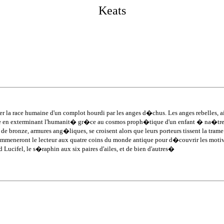
Kea
ts
ver la race humaine d'un complot hourdi par les anges d�chus. Les anges rebelles, 
que en exterminant l'humanit� gr�ce au cosmos proph�tique d'un enfant � na�t
r, de bronze, armures ang�liques, se croisent alors que leurs porteurs tissent la tra
es emmeneront le lecteur aux quatre coins du monde antique pour d�couvrir les 
and Lucifel, le s�raphin aux six paires d'ailes, et de bien d'autres�