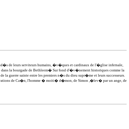
aid�s de leurs serviteurs humains, �v�ques et cardinaux de l'�glise infernale,
re dans la bourgade de Bethleem� Sur fond d'�v�nement historiques comme la
me de la guerre sainte entre les premiers n�s du dieu supr�me et leurs successeurs.
motivations de Ca�n, l'homme � moiti� d�mon, de Simon ,�lev� par un ange, de