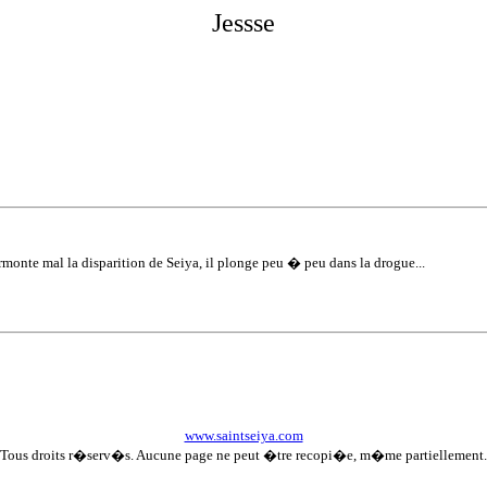
Jess
se
monte mal la disparition de Seiya, il plonge peu � peu dans la drogue...
www.saintseiya.com
Tous droits r�serv�s. Aucune page ne peut �tre recopi�e, m�me partiellement.