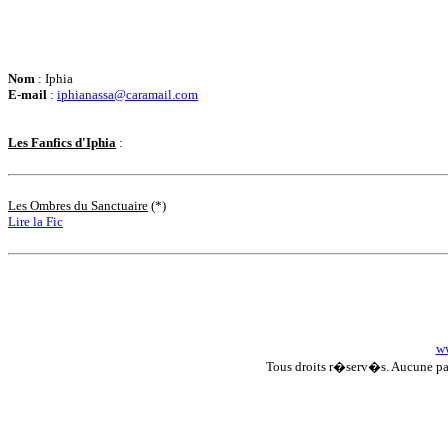
Nom
: Iphia
E-mail
:
iphianassa@caramail.com
Les Fanfics d'Iphia
:
Les Ombres du Sanctuaire
(*)
Lire la Fic
ww
Tous droits r�serv�s. Aucune p