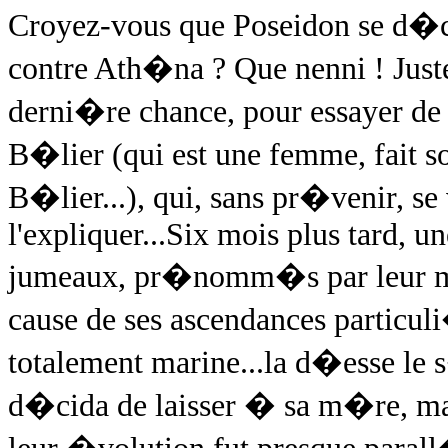
Croyez-vous que Poseidon se d�cla
contre Ath�na ? Que nenni ! Juste
derni�re chance, pour essayer de
B�lier (qui est une femme, fait 
B�lier...), qui, sans pr�venir, se
l'expliquer...Six mois plus tard, u
jumeaux, pr�nomm�s par leur m
cause de ses ascendances particul
totalement marine...la d�esse le 
d�cida de laisser � sa m�re, mai