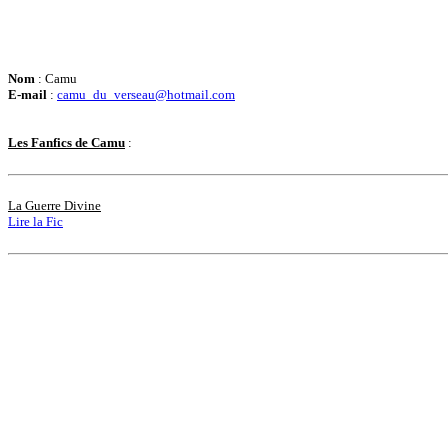
Nom
: Camu
E-mail
:
camu_du_verseau@hotmail.com
Les Fanfics de Camu
:
La Guerre Divine
Lire la Fic