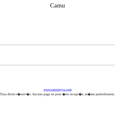
Cam
u
www.saintseiya.com
Tous droits r�serv�s. Aucune page ne peut �tre recopi�e, m�me partiellement.