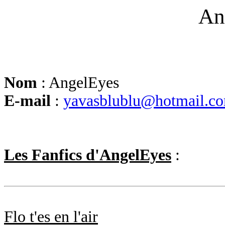
An
Nom
: AngelEyes
E-mail
:
yavasblublu@hotmail.c
Les Fanfics d'AngelEyes
:
Flo t'es en l'air